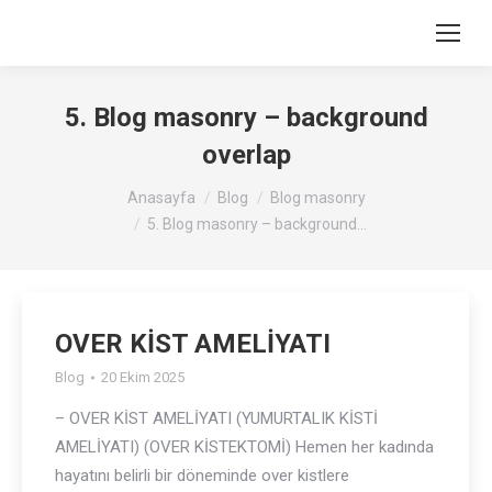
5. Blog masonry – background
overlap
You are here:
Anasayfa
Blog
Blog masonry
5. Blog masonry – background…
OVER KİST AMELİYATI
Blog
20 Ekim 2025
– OVER KİST AMELİYATI (YUMURTALIK KİSTİ
AMELİYATI) (OVER KİSTEKTOMİ) Hemen her kadında
hayatını belirli bir döneminde over kistlere