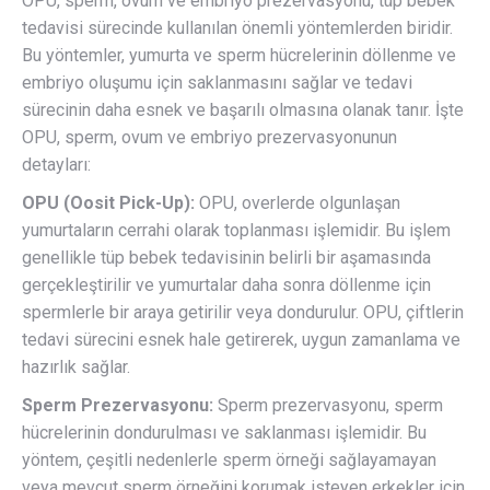
OPU, sperm, ovum ve embriyo prezervasyonu, tüp bebek
tedavisi sürecinde kullanılan önemli yöntemlerden biridir.
Bu yöntemler, yumurta ve sperm hücrelerinin döllenme ve
embriyo oluşumu için saklanmasını sağlar ve tedavi
sürecinin daha esnek ve başarılı olmasına olanak tanır. İşte
OPU, sperm, ovum ve embriyo prezervasyonunun
detayları:
OPU (Oosit Pick-Up):
OPU, overlerde olgunlaşan
yumurtaların cerrahi olarak toplanması işlemidir. Bu işlem
genellikle tüp bebek tedavisinin belirli bir aşamasında
gerçekleştirilir ve yumurtalar daha sonra döllenme için
spermlerle bir araya getirilir veya dondurulur. OPU, çiftlerin
tedavi sürecini esnek hale getirerek, uygun zamanlama ve
hazırlık sağlar.
Sperm Prezervasyonu:
Sperm prezervasyonu, sperm
hücrelerinin dondurulması ve saklanması işlemidir. Bu
yöntem, çeşitli nedenlerle sperm örneği sağlayamayan
veya mevcut sperm örneğini korumak isteyen erkekler için